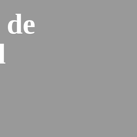
n
de
l