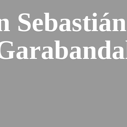
n Sebastiá
Garabanda