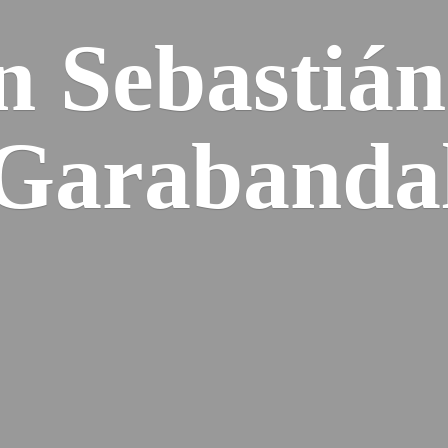
n Sebastiá
Garabanda