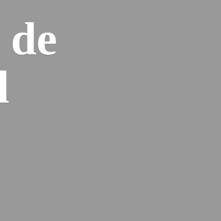
n
de
l