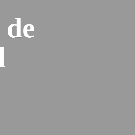
n
de
l