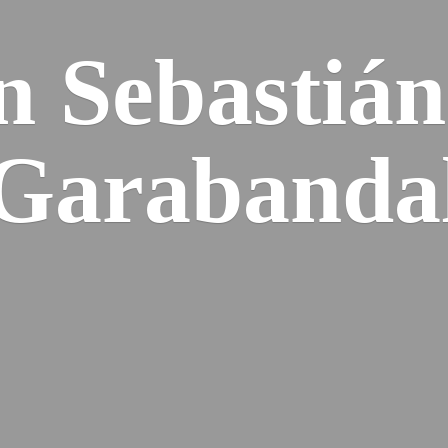
n Sebastiá
Garabanda